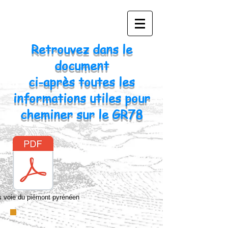
Retrouvez dans le
document
ci-après toutes les
informations utiles pour
cheminer sur le GR78
s voie du piémont pyrénéen