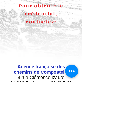
Pour obtenir le
crédential,
contactez:
Agence française des
chemins de Compostelle
4 rue Clémence Izaure
31 000 Toulouse
+33 (0)5 62
27 00 05
http://www.chemins-
compostelle.com/